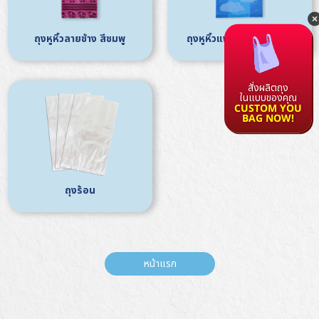
ถุงหูหิ้วลายช้าง สีชมพู
ถุงหูหิ้วแฟชั่น ลายท้องฟ้า
สั่งผลิตถุง
ในแบบของคุณ
CUSTOM YOU
BAG NOW!
ถุงร้อน
หน้าแรก