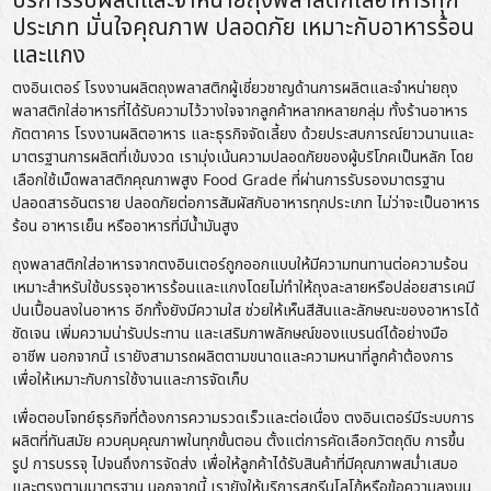
บริการรับผลิตและจำหน่ายถุงพลาสติกใส่อาหารทุก
ประเภท มั่นใจคุณภาพ ปลอดภัย เหมาะกับอาหารร้อน
และแกง
ตงอินเตอร์ โรงงานผลิตถุงพลาสติกผู้เชี่ยวชาญด้านการผลิตและจำหน่ายถุง
พลาสติกใส่อาหารที่ได้รับความไว้วางใจจากลูกค้าหลากหลายกลุ่ม ทั้งร้านอาหาร
ภัตตาคาร โรงงานผลิตอาหาร และธุรกิจจัดเลี้ยง ด้วยประสบการณ์ยาวนานและ
มาตรฐานการผลิตที่เข้มงวด เรามุ่งเน้นความปลอดภัยของผู้บริโภคเป็นหลัก โดย
เลือกใช้เม็ดพลาสติกคุณภาพสูง Food Grade ที่ผ่านการรับรองมาตรฐาน
ปลอดสารอันตราย ปลอดภัยต่อการสัมผัสกับอาหารทุกประเภท ไม่ว่าจะเป็นอาหาร
ร้อน อาหารเย็น หรืออาหารที่มีน้ำมันสูง
ถุงพลาสติกใส่อาหารจากตงอินเตอร์ถูกออกแบบให้มีความทนทานต่อความร้อน
เหมาะสำหรับใช้บรรจุอาหารร้อนและแกงโดยไม่ทำให้ถุงละลายหรือปล่อยสารเคมี
ปนเปื้อนลงในอาหาร อีกทั้งยังมีความใส ช่วยให้เห็นสีสันและลักษณะของอาหารได้
ชัดเจน เพิ่มความน่ารับประทาน และเสริมภาพลักษณ์ของแบรนด์ได้อย่างมือ
อาชีพ นอกจากนี้ เรายังสามารถผลิตตามขนาดและความหนาที่ลูกค้าต้องการ
เพื่อให้เหมาะกับการใช้งานและการจัดเก็บ
เพื่อตอบโจทย์ธุรกิจที่ต้องการความรวดเร็วและต่อเนื่อง ตงอินเตอร์มีระบบการ
ผลิตที่ทันสมัย ควบคุมคุณภาพในทุกขั้นตอน ตั้งแต่การคัดเลือกวัตถุดิบ การขึ้น
รูป การบรรจุ ไปจนถึงการจัดส่ง เพื่อให้ลูกค้าได้รับสินค้าที่มีคุณภาพสม่ำเสมอ
และตรงตามมาตรฐาน นอกจากนี้ เรายังให้บริการสกรีนโลโก้หรือข้อความลงบน