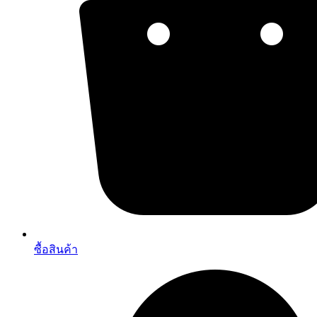
ซื้อสินค้า