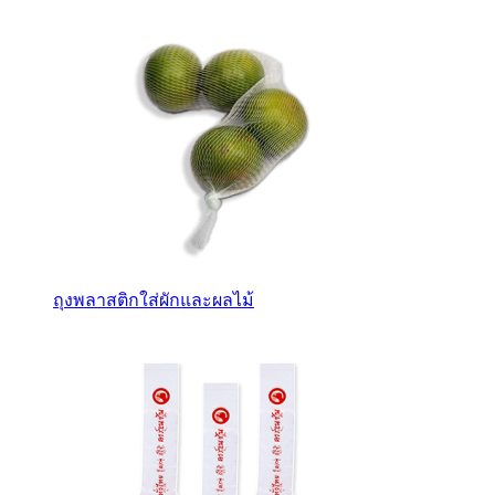
ถุงพลาสติกใส่ผักและผลไม้