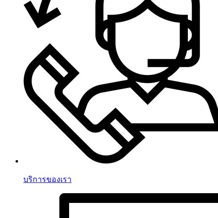
บริการของเรา