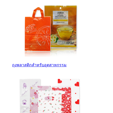
ถุงพลาสติกสำหรับอุตสาหกรรม