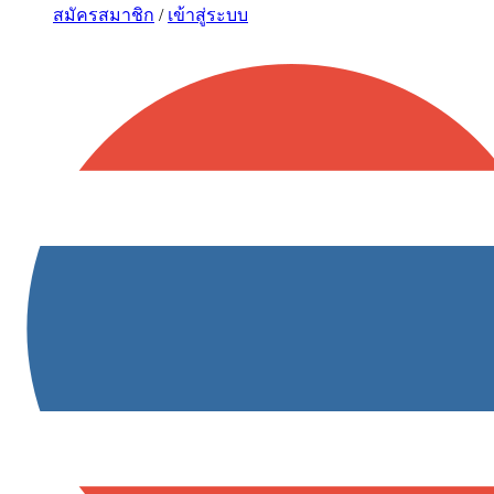
สมัครสมาชิก
/
เข้าสู่ระบบ