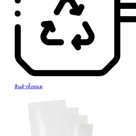
สินค้าทั้งหมด