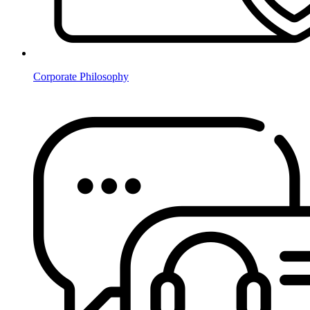
Corporate Philosophy