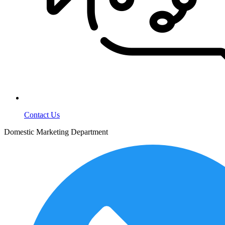
Contact Us
Domestic Marketing Department