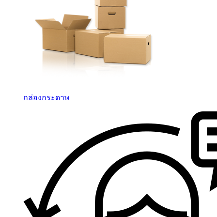
กล่องกระดาษ