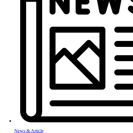
News & Article