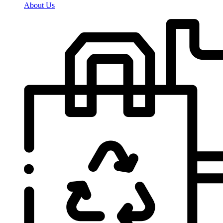
About Us