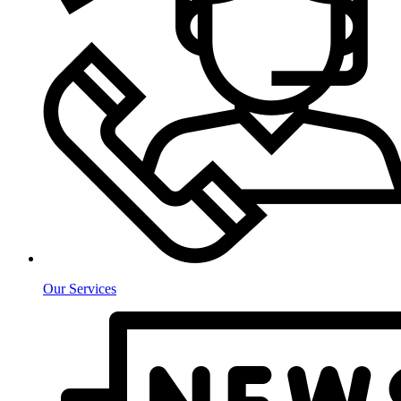
Our Services