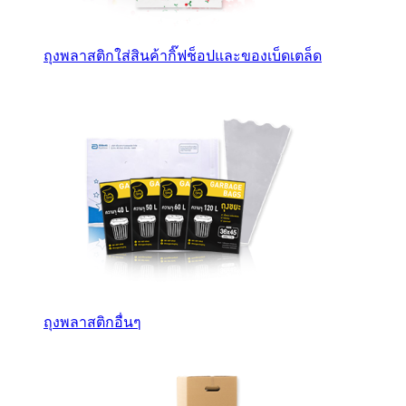
ถุงพลาสติกใส่สินค้ากิ๊ฟช็อปและของเบ็ดเตล็ด
ถุงพลาสติกอื่นๆ