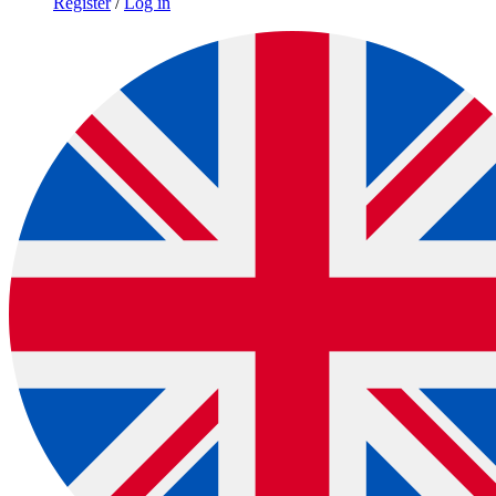
Register
/
Log in