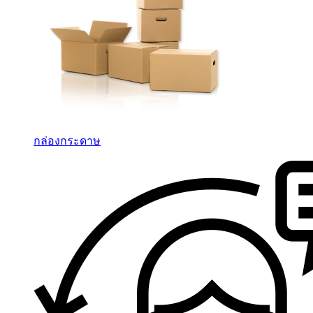
กล่องกระดาษ