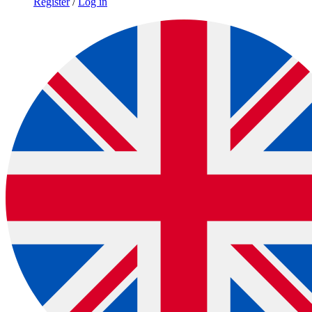
Register
/
Log in