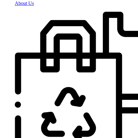
About Us