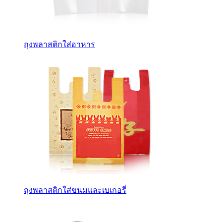
ถุงพลาสติกใส่อาหาร
ถุงพลาสติกใส่ขนมและเบเกอรี่