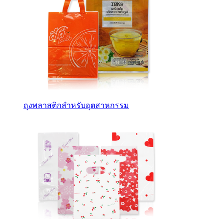
ถุงพลาสติกสำหรับอุตสาหกรรม